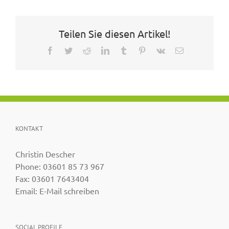
Teilen Sie diesen Artikel!
Facebook
Twitter
Reddit
LinkedIn
Tumblr
Pinterest
Vk
E-
Mail
KONTAKT
Christin Descher
Phone:
03601 85 73 967
Fax:
03601 7643404
Email:
E-Mail schreiben
SOCIAL PROFILE